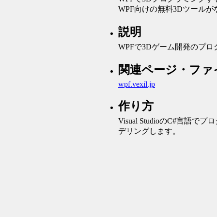
WPF向けの無料3Dツール
説明
WPFで3Dゲーム開発のプ
関連ページ・ファ
wpf.vexil.jp
作り方
Visual StudioのC#
デリングします。