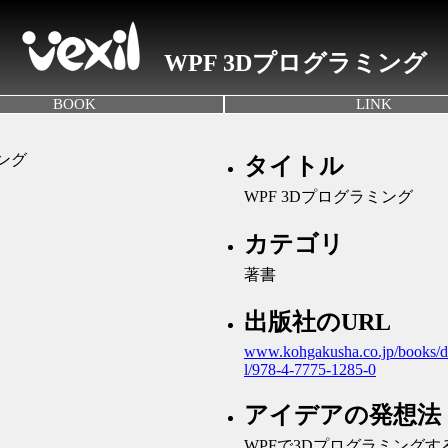
WPF 3Dプログラミング
BOOK
LINK
タイトル
WPF 3Dプログラミング
カテゴリ
著書
出版社のURL
www.kohgakusha.co.jp/books/d
l/978-4-7775-1285-0
アイデアの発想法
WPFで3Dプログラミング